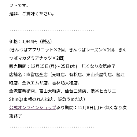
フトです。
是非、ご賞味ください。
‥‥‥‥‥‥‥‥‥‥‥‥‥‥‥‥‥‥‥‥
価格：1,944円（税込）
(きんつばアプリコット×2個、きんつばレーズン×2個、きん
つばマカダミアナッツ×2個)
販売期間：12月15日(月)～25日(木) 無くなり次第終了
店舗名：直営店全店（元町店、有松店、東山茶屋街店、諸江
町店、金沢エムザ店、香林坊大和店、
金沢百番街店、富山大和店、仙台三越店、渋谷ヒカリエ
ShinQs東横のれん街店、阪急うめだ店）
公式オンラインショップ
承り期間：12月8日(月)～無くなり次
第終了
‥‥‥‥‥‥‥‥‥‥‥‥‥‥‥‥‥‥‥‥