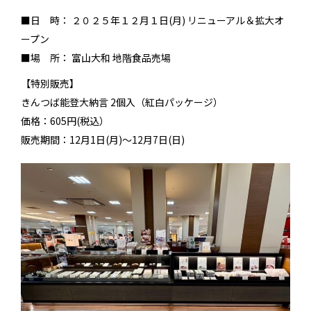
■日 時： ２０２５年１２月１日(月) リニューアル＆拡大オ
ープン
■場 所： 富山大和 地階食品売場
【特別販売】
きんつば能登大納言 2個入（紅白パッケージ）
価格：605円(税込）
販売期間：12月1日(月)～12月7日(日)