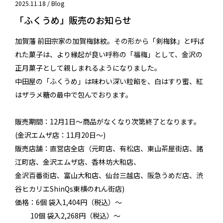
2025.11.18 /
Blog
「ふくうめ」販売のお知らせ
加賀藩 前田宗家の加賀梅鉢紋。その形から「剣梅鉢」と呼ば
れた菓子は、より縁起が良い呼称の「福梅」として、金沢の
正月菓子として親しまれるようになりました。
中田屋の「ふくうめ」は味わい深い粒餡を、白はすり蜜、紅
はザラメ糖の最中で包んでおります。
販売期間：12月1日～商品がなくなり次第終了となります。
(金沢エムザ店：11月20日～)
販売店舗：直営店全店（元町店、有松店、東山茶屋街店、諸
江町店、金沢エムザ店、香林坊大和店、
金沢百番街店、富山大和店、仙台三越店、阪急うめだ店、渋
谷ヒカリエShinQs東横のれん街店)
価格：6個 袋入1,404円（税込）～
10個 袋入2,268円（税込）～