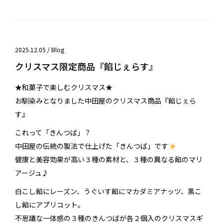
2025.12.05 /
Blog
クリスマス限定商品『餡じぇらす』
★
和菓子で楽しむクリスマス
★
お馴染みとなりました中田屋の
クリスマス商品『餡じぇら
す』
これって「きんつば」？
中田屋の伝統の製法で仕上げた「きんつば」です
健康と美容効果が高い３種の素材と、３種の異なる餡のマリ
アージュ♪
白こし餡にレーズン、うぐいす餡にマカダミアナッツ、黒こ
し餡にアプリコット。
不思議な一体感の３種のきんつばが各２個入のクリスマスギ