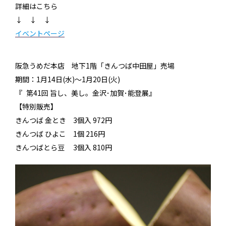
詳細はこちら
↓ ↓ ↓
イベントページ
阪急うめだ本店 地下1階「きんつば中田屋」売場
期間：1月14日(水)～1月20日(火)
『 第41回 旨し、美し。金沢･加賀･能登展』
【特別販売】
きんつば 金とき
3個入 972円
きんつば ひよこ
1個 216円
きんつばとら豆
3個入 810円