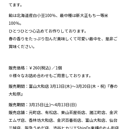
てます。
餡は北海道産白小豆100％、最中種は新大正もち一等米
100％。
ひとつひとつ心込めてお作りしております。
春の香りをたっぷり包んだ美味しくて可愛い最中を、是非ご
賞味ください。
販売価格：￥260(税込) ／1個
※様々なお詰め合わせもご用意しております。
販売期間：富山大和店 3月13日(木)～3月20日(木・祝)『春の
大和祭』
販売期間：3月15日(土)～4月13日(日)
販売店舗：元町店、有松店、東山茶屋街店、諸江町店、金沢
エムザ店、香林坊大和店、金沢百番街店、富山大和店、仙台
三越店、阪急うめだ店、渋谷ヒカリエShinQs東横のれん街店