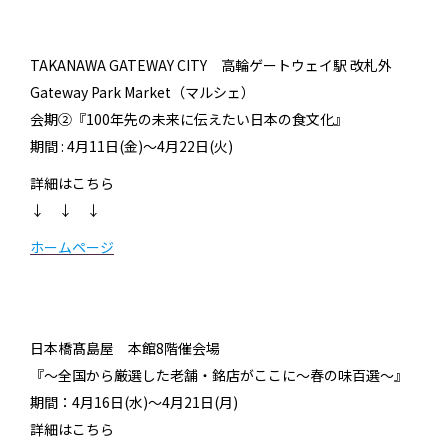
TAKANAWA GATEWAY CITY 高輪ゲートウェイ駅 改札外
Gateway Park Market（マルシェ）
会期②『100年先の未来に伝えたい⽇本の⾷⽂化』
期間 : 4月11日(金)～4月22日(火)
詳細はこちら
↓ ↓ ↓
ホームページ
日本橋髙島屋 本館8階催会場
『～全国から厳選した老舗・銘店がここに～春の味百選～』
期間：4月16日(水)～4月21日(月)
詳細はこちら