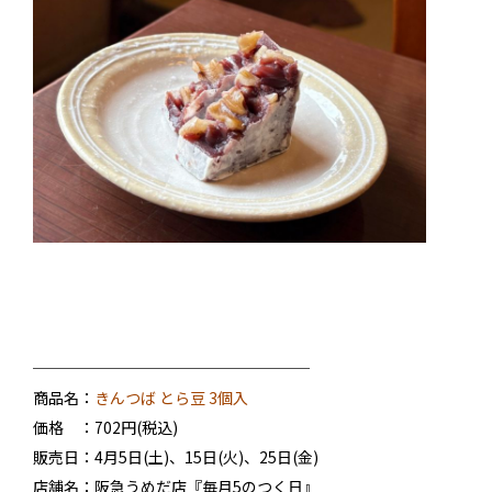
──────────────────
商品名：
きんつば とら豆 3個入
価格 ：702円(税込)
販売日：4月5日(土)、15日(火)、25日(金)
店舗名：阪急うめだ店『毎月5のつく日』