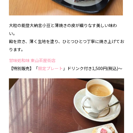
大粒の能登大納言小豆と薄焼きの皮が織りなす美しい味わ
い。
餡を炊き、薄く生地を塗り、ひとつひとつ丁寧に焼き上げてお
ります。
甘味処和味 東山茶屋街店
【特別販売】
「
限定プレート
」
ドリンク付き1,500円(税込)～