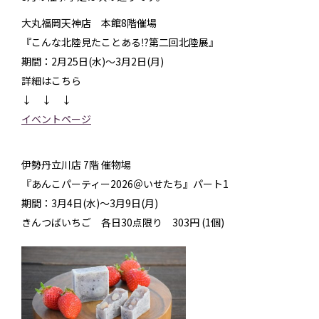
大丸福岡天神店 本館8階催場
『こんな北陸見たことある⁉第二回北陸展』
期間：2月25日(水)～3月2日(月)
詳細はこちら
↓ ↓ ↓
イベントページ
伊勢丹立川店 7階 催物場
『あんこパーティー2026＠いせたち』パート1
期間：3月4日(水)～3月9日(月)
きんつばいちご 各日30点限り 303円 (1個)