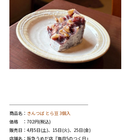
──────────────────
商品名：
きんつば とら豆 3個入
価格 ：702円(税込)
販売日：4月5日(土)、15日(火)、25日(金)
店舗名：阪急うめだ店『毎月5のつく日』