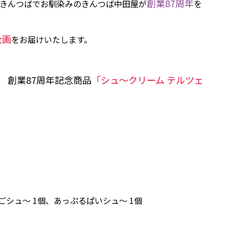
創業87周年
きんつばでお馴染みのきんつば中田屋が
を
企画
をお届けいたします。
創業87周年記念商品
「シュ～クリーム テルツェ
ごシュ～ 1個、あっぷるぱいシュ～ 1個