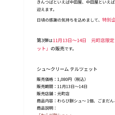
きんつばといえば中田屋、中田屋といえば
迎えます。
特別
日頃の感謝の気持ちを込めまして、
第3弾
11月13日～14日 元町店限定
は
ット」
の販売
です。
シュ～クリーム テルツェット
販売価格：1,080円（税込）
販売期間：11月13日～14日
販売店舗：元町店
商品内容：わらび餅シュ～ 1個、ごまだん
商品説明：