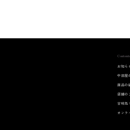
Content
お知ら
中田屋
商品の
店舗の
甘味処
オンラ