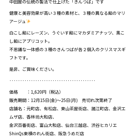
中田屋の伝統の製法で仕上げた「きんつば」です
健康
と
美容
効果が高い
３種の素材
と、
３種の異なる餡
のマリ
アージュ
白こし餡にレーズン、うぐいす餡にマカダミアナッツ、黒こ
し餡にアプリコット。
不思議な一体感の３種のきんつばが各２個入のクリスマスギ
フトです。
是非、ご賞味ください。
‥‥‥‥‥‥‥‥‥‥‥‥‥‥‥‥‥‥‥‥
価格 ：1,620円（税込）
販売期間：12月15日(金)～25日(月) 売切れ次第終了
店舗名：元町店、有松店、東山茶屋街店、諸江町店、金沢エ
ムザ店、香林坊大和店、
金沢百番街店、富山大和店、仙台三越店、渋谷ヒカリエ
ShinQs東横のれん街店、阪急うめだ店