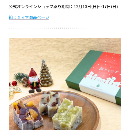
公式オンラインショップ承り期間：12月10日(日)～17日(日)
餡じぇらす商品ページ
‥‥‥‥‥‥‥‥‥‥‥‥‥‥‥‥‥‥‥‥