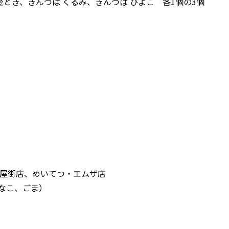
金とき、きんつば くるみ、きんつば ひよこ 各1個の3個
屋街店、めいてつ・エムザ店
きなこ、ごま）