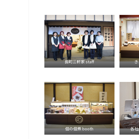
長町三軒家 staff
き
佃の佃煮 booth
各社