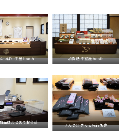
んつば中田屋 booth
加賀麩 不室屋 booth
商品はまとめてお会計
きんつば さくら先行販売