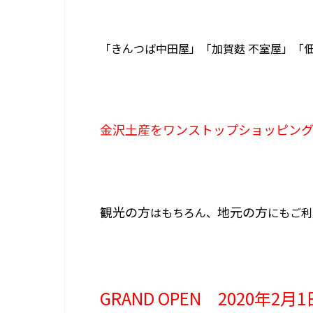
「きんつば中田屋」「加賀麩 不室屋」「
金沢土産をワンストップショッピン
観光の方
地元の方
はもちろん、
にもご利
GRAND OPEN 2020年2月